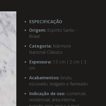
ESPECIFICAÇÃO
Origem:
Espírito Santo -
Brasil
Categoria:
Mármore
Nacional Clássico
Espessura:
1.5 cm | 2 cm | 3
cm
Acabamentos:
bruto,
escovado, levigado e flameado
Indicação de uso:
comercial,
residencial, área interna,
parede, piso, mesa, painel,