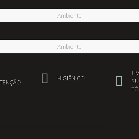
Ambiente
Ambiente
LI
HIGIÊNICO
SU
TENÇÃO
TÓ