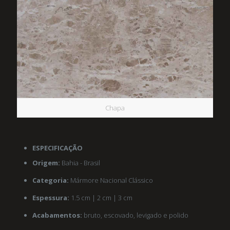
Chapa
ESPECIFICAÇÃO
Origem:
Bahia - Brasil
Categoria:
Mármore Nacional Clássico
Espessura:
1.5 cm | 2 cm | 3 cm
Acabamentos:
bruto, escovado, levigado e polido