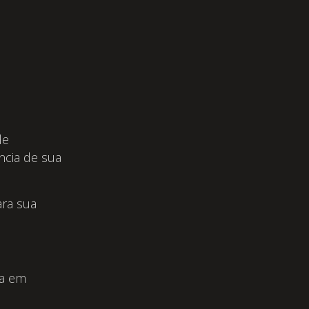
de
ência de sua
ara sua
ja em