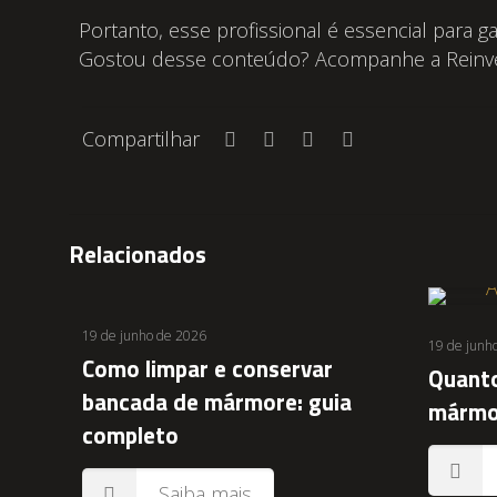
Portanto, esse profissional é essencial para 
Gostou desse conteúdo? Acompanhe a Reinve
Compartilhar
Relacionados
19 de junho de 2026
19 de junh
Como limpar e conservar
Quanto
bancada de mármore: guia
mármor
completo
Saiba mais