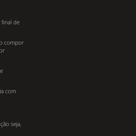
final de
vão compor
or
de
ia com
ção seja,