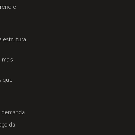
rreno e
a estrutura
 mais
s que
sa demanda.
aço da