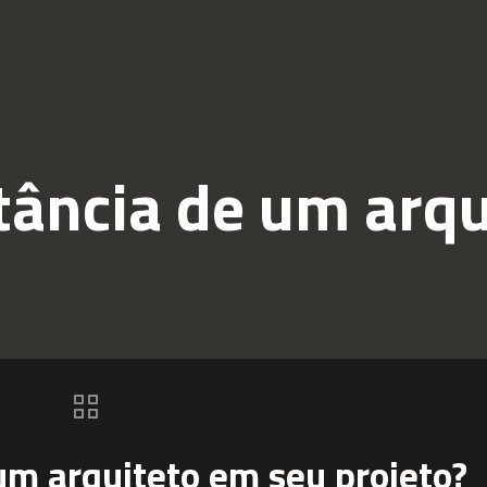
tância de um arq
um arquiteto em seu projeto?