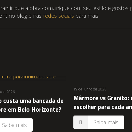
garantir que a obra comunique com seu estilo e gostos 
nt no blog e nas
redes sociais
para mais.
19 de junho de 2026
o de 2026
Mármore vs Granito: 
 custa uma bancada de
escolher para cada a
e em Belo Horizonte?
Saiba mais
Saiba mais