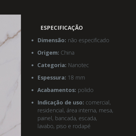
ESPECIFICAÇÃO
Dimensão:
não especificado
Origem:
China
Categoria:
Nanotec
Espessura:
18 mm
Acabamentos:
polido
Indicação de uso:
comercial,
residencial, área interna, mesa,
painel, bancada, escada,
lavabo, piso e rodapé