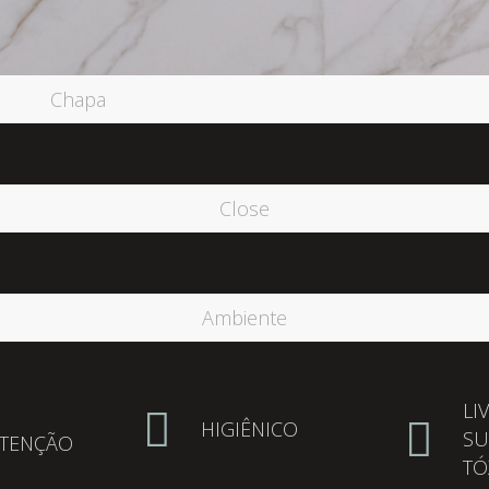
Chapa
Close
Ambiente
LI
HIGIÊNICO
SU
TENÇÃO
TÓ