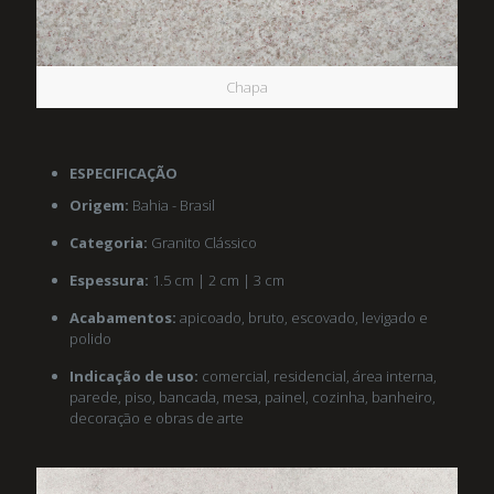
Chapa
ESPECIFICAÇÃO
Origem:
Bahia - Brasil
Categoria:
Granito Clássico
Espessura:
1.5 cm | 2 cm | 3 cm
Acabamentos:
apicoado, bruto, escovado, levigado e
polido
Indicação de uso:
comercial, residencial, área interna,
parede, piso, bancada, mesa, painel, cozinha, banheiro,
decoração e obras de arte