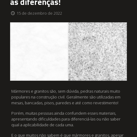
as diferenças!
15 de dezembro de 2022
Mármores e granitos são, sem dúvida, pedras naturais muito
populares na construção civil. Geralmente são utilizadas em
mesas, bancadas, pisos, paredes e até como revestimento!
Porém, muitas pessoas ainda confundem esses materiais,
apresentando dificuldades para diferenciá-las ou não saber
qual a aplicabilidade de cada uma.
E o que muitos não sabem é que mármores e granitos, apesar