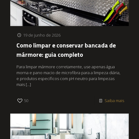
19 de junho de 2026
Como limpar e conservar bancada de
mármore: guia completo
Para limpar mármore corretamente, use apenas água
morna e pano macio de microfibra para a limpeza diária,
e produtos específicos com pH neutro para limpezas
mais
[…]
50
Saiba mais