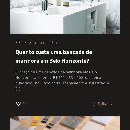
19 de junho de 2026
Quanto custa uma bancada de
mármore em Belo Horizonte?
O preço de uma bancada de mármore em Belo
Horizonte varia entre R$ 350 e R$ 1.200 por metro
quadrado, incluindo corte, acabamento e instalação. A
[…]
24
Saiba mais